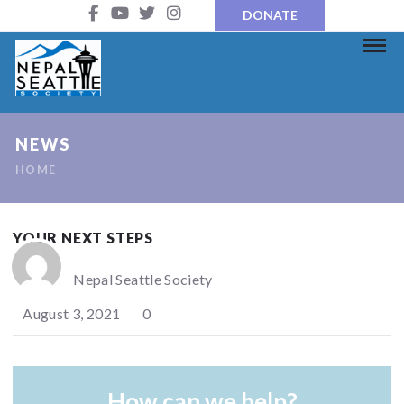
DONATE
NEWS
HOME
YOUR NEXT STEPS
Nepal Seattle Society
August 3, 2021
0
How can we help?